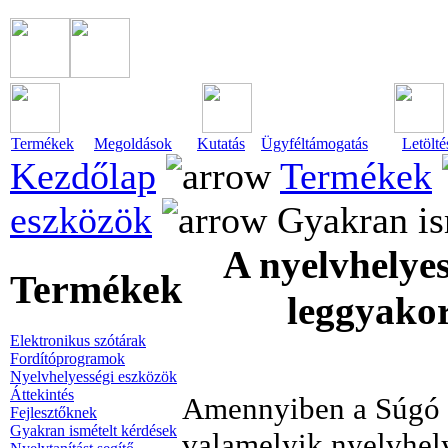
Termékek
Megoldások
Kutatás
Ügyféltámogatás
Letölté
Kezdőlap
Termékek
eszközök
Gyakran is
A nyelvhelyes
Termékek
leggyakor
Elektronikus szótárak
Fordítóprogramok
Nyelvhelyességi eszközök
Áttekintés
Amennyiben a Súgó e
Fejlesztőknek
Gyakran ismételt kérdések
valamelyik nyelvhel