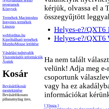
Nyelvtanítást segítő
programok
kérjük, olvassa el a
Könyvek
összegyűjtött leggya
Termékek Macintoshra
Ingyenes termékek
Linuxra
Helyes-e?/QXT6
webforditas.hu
Helyes-e?/QXT6
Kipróbálható termékek
MorphoMouse letöltése
Vásárlási tudnivalók
Viszonteladói információk
Ha nem talált válasz
Áraink
velünk! Adja meg e-
Kosár
csoportunk válaszlev
vagy ha ez akadályb
Bevásárlókosár
megtekintése
információkat kérün
Bevásárlókosara
pillanatnyilag üres.
[ Vissza ]