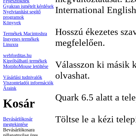
Fejlesztőknek
Gyakran ismételt kérdések
International English
Nyelvtanítást segítő
programok
Könyvek
Hosszú ékezetes sza
Termékek Macintoshra
Ingyenes termékek
megfelelően.
Linuxra
webforditas.hu
Kipróbálható termékek
Válasszon ki másik 
MorphoMouse letöltése
olvashat.
Vásárlási tudnivalók
Viszonteladói információk
Áraink
Quark 6.5 alatt a te
Kosár
Töltse le a kézi telep
Bevásárlókosár
megtekintése
Bevásárlókosara
pillanatnyilag üres.