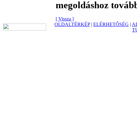
megoldáshoz tovább
[ Vissza ]
OLDALTÉRKÉP
|
ELÉRHETŐSÉG
|
A
T