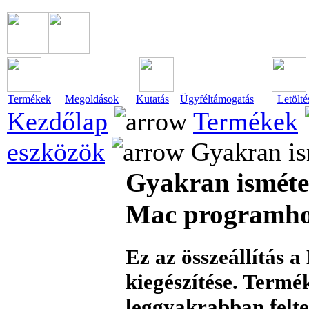
Termékek
Megoldások
Kutatás
Ügyféltámogatás
Letölté
Kezdőlap
Termékek
eszközök
Gyakran is
Gyakran isméte
Mac programh
Ez az összeállítás
kiegészítése. Termé
leggyakrabban felte