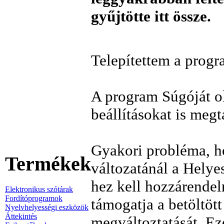
gyűjtötte itt össze.
Telepítettem a progr
A program Súgóját olv
beállításokat is megt
Gyakori probléma, h
Termékek
változatánál a Helye
hez kell hozzárendel
Elektronikus szótárak
Fordítóprogramok
támogatja a betöltö
Nyelvhelyességi eszközök
Áttekintés
megváltoztatását. Ez