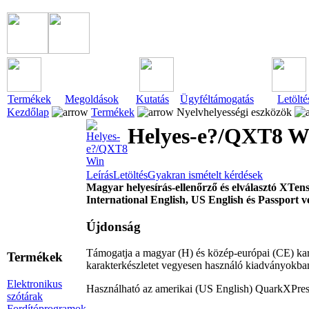
Termékek
Megoldások
Kutatás
Ügyféltámogatás
Letölté
Kezdőlap
Termékek
Nyelvhelyességi eszközök
Helyes-e?/QXT8 W
Leírás
Letöltés
Gyakran ismételt kérdések
Magyar helyesírás-ellenőrző és elválasztó XTe
International English, US English és Passport 
Újdonság
Támogatja a magyar (H) és közép-európai (CE) kara
Termékek
karakterkészletet vegyesen használó kiadványokban 
Elektronikus
Használható az amerikai (US English) QuarkXPress
szótárak
Fordítóprogramok