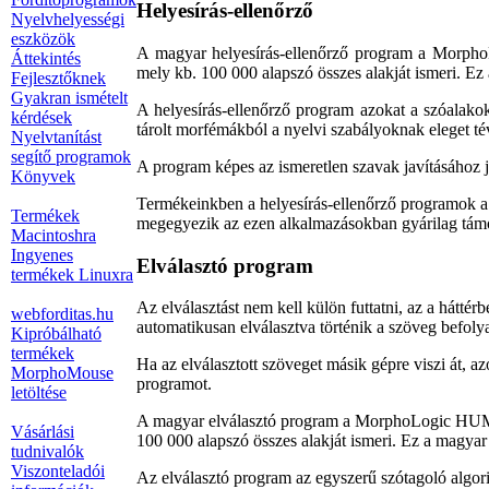
Helyesírás-ellenőrző
Nyelvhelyességi
eszközök
A magyar helyesírás-ellenőrző program a Morpho
Áttekintés
mely kb. 100 000 alapszó összes alakját ismeri. Ez 
Fejlesztőknek
Gyakran ismételt
A helyesírás-ellenőrző program azokat a szóalako
kérdések
tárolt morfémákból a nyelvi szabályoknak eleget té
Nyelvtanítást
segítő programok
A program képes az ismeretlen szavak javításához j
Könyvek
Termékeinkben a helyesírás-ellenőrző programok a
Termékek
megegyezik az ezen alkalmazásokban gyárilag támo
Macintoshra
Ingyenes
Elválasztó program
termékek Linuxra
Az elválasztást nem kell külön futtatni, az a hátt
webforditas.hu
automatikusan elválasztva történik a szöveg befolya
Kipróbálható
termékek
Ha az elválasztott szöveget másik gépre viszi át, az
MorphoMouse
programot.
letöltése
A magyar elválasztó program a MorphoLogic HUMor
Vásárlási
100 000 alapszó összes alakját ismeri. Ez a magyar 
tudnivalók
Viszonteladói
Az elválasztó program az egyszerű szótagoló algorit