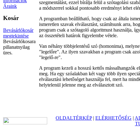
információk
szegmentálást, ezzel bírálja felül a szótagolási sza
Áraink
a módszerrel sokkal pontosabb eredményt lehet elérn
Kosár
A programban beállítható, hogy csak az általa isme
ismeretlen szavak elválasztást, számítsunk arra, ho
program csak a szótagoló algoritmust használja, íg
Bevásárlókosár
az összetételi határok figyelembe vétele.
megtekintése
Bevásárlókosara
Van néhány többjelentésű szó (homonima), melynek 
pillanatnyilag
"legelőre". Az ilyen szavakban a program csak azoko
üres.
"legelő-re".
A program kezeli a hosszú kettős mássalhangzók elvá
meg. Ha egy szóalakban két vagy több ilyen speciáli
elválasztási lehetőséget használja fel, mert ha mi
helytelenül jelenne meg az elválasztott szó.
OLDALTÉRKÉP
|
ELÉRHETŐSÉG
|
A
T