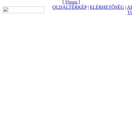
[ Vissza ]
OLDALTÉRKÉP
|
ELÉRHETŐSÉG
|
A
T