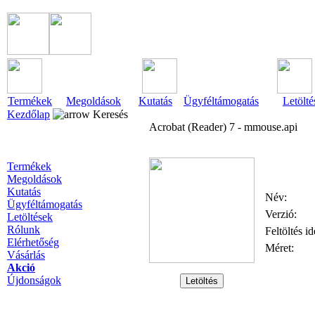
Termékek
Megoldások
Kutatás
Ügyféltámogatás
Letölté
Kezdőlap
Keresés
Acrobat (Reader) 7 - mmouse.api
Termékek
Megoldások
Kutatás
Név:
Ügyféltámogatás
Verzió:
Letöltések
Rólunk
Feltöltés id
Elérhetőség
Méret:
Vásárlás
Akció
Újdonságok