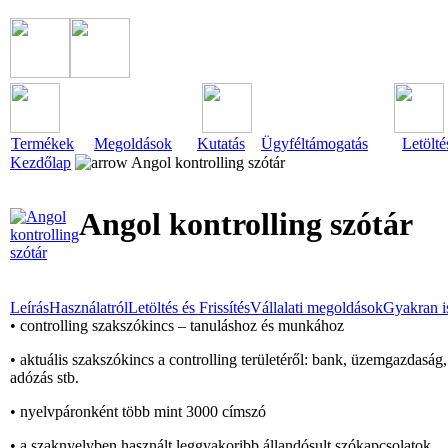
Termékek
Megoldások
Kutatás
Ügyféltámogatás
Letölté
Kezdőlap
Angol kontrolling szótár
Angol kontrolling szótár
Leírás
Használatról
Letöltés és Frissítés
Vállalati megoldások
Gyakran i
• controlling szakszókincs – tanuláshoz és munkához
• aktuális szakszókincs a controlling területéről: bank, üzemgazdaság
adózás stb.
• nyelvpáronként több mint 3000 címszó
• a szaknyelvben használt leggyakoribb állandósult szókapcsolatok