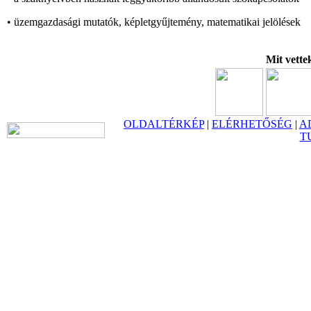
• üzemgazdasági mutatók, képletgyűjtemény, matematikai jelölések
Mit vette
OLDALTÉRKÉP
|
ELÉRHETŐSÉG
|
A
T