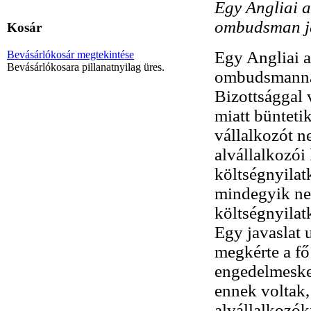
Egy Angliai a
ombudsman ja
Kosár
Egy Angliai a
Bevásárlókosár megtekintése
Bevásárlókosara pillanatnyilag üres.
ombudsmannak
Bizottsággal 
miatt büntetik
vállalkozót ne
alvállalkozói
költségnyilat
mindegyik nem
költségnyilatk
Egy javaslat 
megkérte a fő
engedelmeske
ennek voltak, 
alvállalkozókn