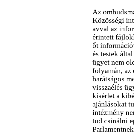
Az ombudsman
Közösségi int
avval az infor
érintett fájlo
őt információ
és testek álta
ügyet nem ol
folyamán, az
barátságos me
visszaélés ügy
kísérlet a ki
ajánlásokat t
intézmény nem
tud csinálni 
Parlamentnek