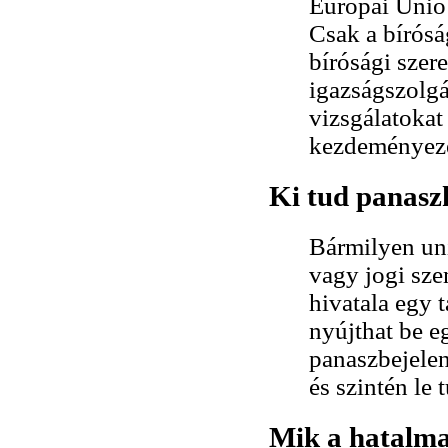
Európai Unió 
Csak a bírósá
bírósági szer
igazságszolg
vizsgálatokat
kezdeményezés
Ki tud panasz
Bármilyen un
vagy jogi sze
hivatala egy t
nyújthat be 
panaszbejelen
és szintén le
Mik a hatalma