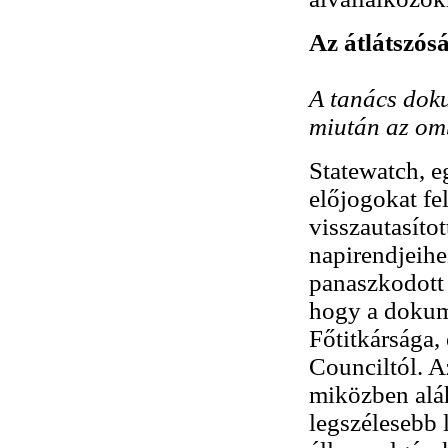
Az átlátszós
A tanács dok
miután az om
Statewatch, e
előjogokat fe
visszautasíto
napirendjeih
panaszkodott 
hogy a dokum
Főtitkársága,
Counciltól. A
miközben aláh
legszélesebb 