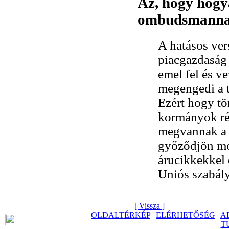
Az, hogy hogya
ombudsmanna
A hatásos ver
piacgazdaság 
emel fel és ve
megengedi a t
Ezért hogy tör
kormányok ré
megvannak a s
győződjön me
árucikkekkel 
Uniós szabál
[ Vissza ]
OLDALTÉRKÉP
|
ELÉRHETŐSÉG
|
A
T