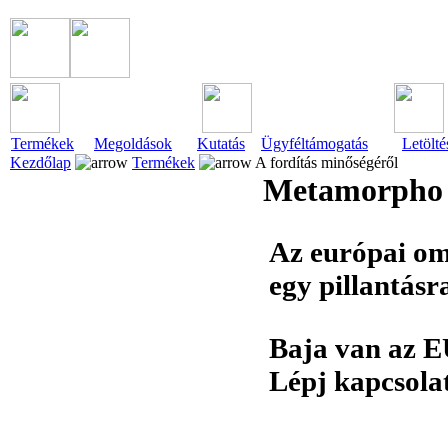
Termékek
Megoldások
Kutatás
Ügyféltámogatás
Letölté
Kezdőlap
Termékek
A fordítás minőségéről
Metamorpho a
Az európai o
egy pillantásr
Baja van az E
Lépj kapcsol