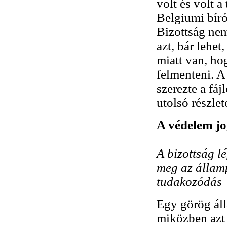
volt és volt a
Belgiumi bíró
Bizottság ne
azt, bár lehe
miatt van, ho
felmenteni. A
szerezte a fáj
utolsó részlet
A védelem jo
A bizottság l
meg az állam
tudakozódás
Egy görög áll
miközben azt 