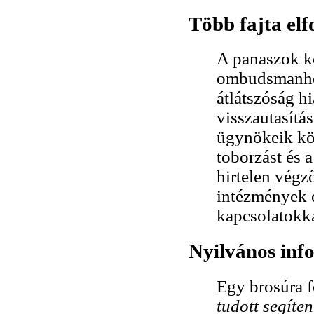
Több fajta el
A panaszok kö
ombudsmanhoz,
átlátszóság h
visszautasítá
ügynökeik kö
toborzást és 
hirtelen végz
intézmények é
kapcsolatokka
Nyilvános inf
Egy brosúra f
tudott segíte