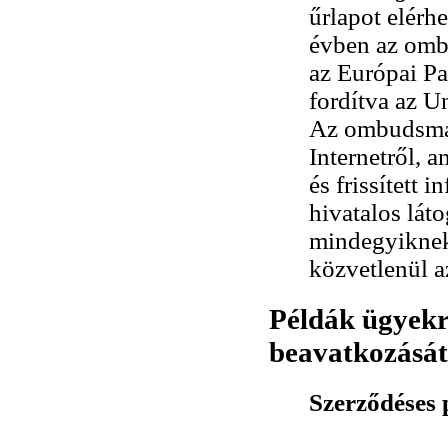
űrlapot elér
évben az omb
az Európai P
fordítva az U
Az ombudsman
Internetről, 
és frissített
hivatalos lát
mindegyiknek 
közvetlenül a
Példák ügyek
beavatkozását
Szerződéses