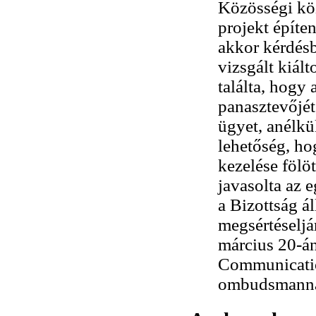
Közösségi köz
projekt építe
akkor kérdésb
vizsgált kiál
találta, hogy 
panasztevőjét,
ügyet, anélkü
lehetőség, ho
kezelése fölöt
javasolta az
a Bizottság á
megsértéseljá
március 20-án
Communication
ombudsmannak