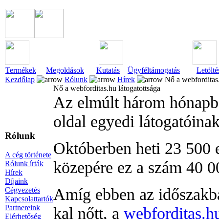
Termékek
Megoldások
Kutatás
Ügyféltámogatás
Letölté
Kezdőlap
Rólunk
Hírek
Nő a webforditas.
Nő a webforditas.hu látogatottsága
Az elmúlt három hónapba
oldal egyedi látogatóina
Rólunk
Októberben heti 23 500 e
A cég története
közepére ez a szám 40 0
Rólunk írták
Hírek
Díjaink
Amíg ebben az időszakb
Cégvezetés
Kapcsolattartók
Partnereink
kal nőtt, a
webforditas.h
Elérhetőség