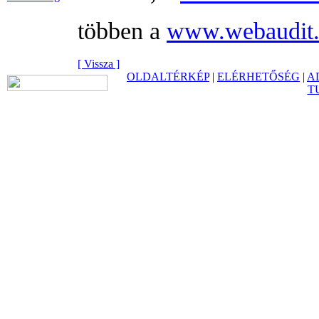
többen a
www.webaudit
[ Vissza ]
OLDALTÉRKÉP
|
ELÉRHETŐSÉG
|
A
T