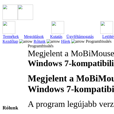
Termékek
Megoldások
Kutatás
Ügyféltámogatás
Letölté
Kezdőlap
Rólunk
Hírek
Programfrissítés
Programfrissítés
Megjelent a MoBiMouse 6
Windows 7-kompatibili
Megjelent a MoBiMous
Windows 7-kompatibili
A program legújabb verz
Rólunk