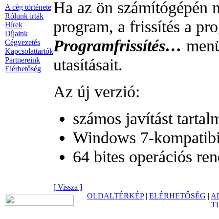
Ha az ön számítógépén m
A cég története
Rólunk írták
program, a frissítés a pr
Hírek
Díjaink
Programfrissítés…
menüp
Cégvezetés
Kapcsolattartók
utasításait.
Partnereink
Elérhetőség
Az új verzió:
számos javítást tartal
Windows 7-kompatibil
64 bites operációs ren
[ Vissza ]
OLDALTÉRKÉP
|
ELÉRHETŐSÉG
|
A
T