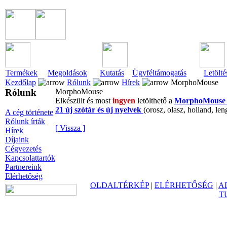
Termékek
Megoldások
Kutatás
Ügyféltámogatás
Letölté
Kezdőlap
Rólunk
Hírek
MorphoMouse
Rólunk
MorphoMouse
Elkészült és most
ingyen
letölthető a
MorphoMouse 
21 új szótár és új nyelvek
(orosz, olasz, holland, le
A cég története
Rólunk írták
[ Vissza ]
Hírek
Díjaink
Cégvezetés
Kapcsolattartók
Partnereink
Elérhetőség
OLDALTÉRKÉP
|
ELÉRHETŐSÉG
|
A
T