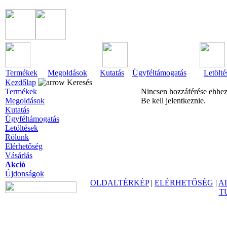
Termékek
Megoldások
Kutatás
Ügyféltámogatás
Letölté
Kezdőlap
Keresés
Termékek
Nincsen hozzáférése ehhez
Megoldások
Be kell jelentkeznie.
Kutatás
Ügyféltámogatás
Letöltések
Rólunk
Elérhetőség
Vásárlás
Akció
Újdonságok
OLDALTÉRKÉP
|
ELÉRHETŐSÉG
|
A
T