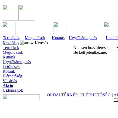
Termékek
Megoldások
Kutatás
Ügyféltámogatás
Letölté
Kezdőlap
Keresés
Termékek
Nincsen hozzáférése ehhez
Megoldások
Be kell jelentkeznie.
Kutatás
Ügyféltámogatás
Letöltések
Rólunk
Elérhetőség
Vásárlás
Akció
Újdonságok
OLDALTÉRKÉP
|
ELÉRHETŐSÉG
|
A
T