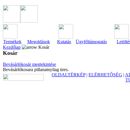
Termékek
Megoldások
Kutatás
Ügyféltámogatás
Letölté
Kezdőlap
Kosár
Kosár
Bevásárlókosár megtekintése
Bevásárlókosara pillanatnyilag üres.
OLDALTÉRKÉP
|
ELÉRHETŐSÉG
|
A
T