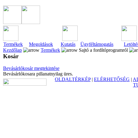
Termékek
Megoldások
Kutatás
Ügyféltámogatás
Letölté
Kezdőlap
Termékek
Sajtó a fordítóprogramról
Kosár
Bevásárlókosár megtekintése
Bevásárlókosara pillanatnyilag üres.
OLDALTÉRKÉP
|
ELÉRHETŐSÉG
|
A
T