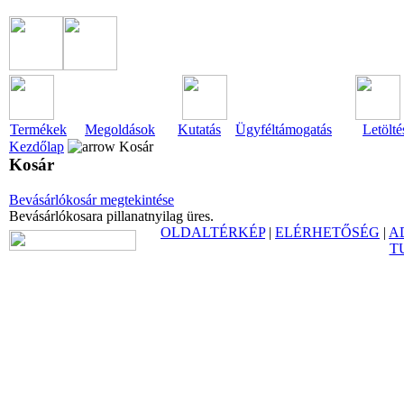
Termékek
Megoldások
Kutatás
Ügyféltámogatás
Letölté
Kezdőlap
Kosár
Kosár
Bevásárlókosár megtekintése
Bevásárlókosara pillanatnyilag üres.
OLDALTÉRKÉP
|
ELÉRHETŐSÉG
|
A
T