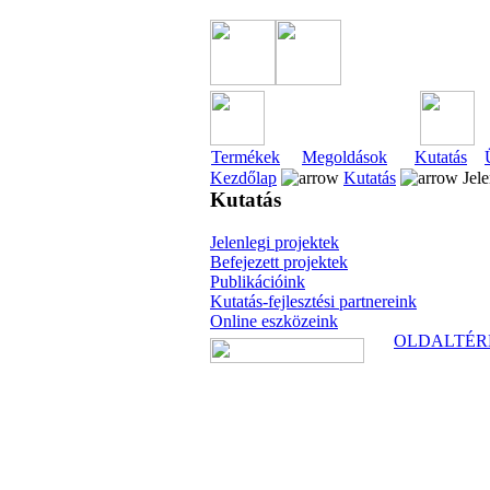
Termékek
Megoldások
Kutatás
Kezdőlap
Kutatás
Jele
Kutatás
Jelenlegi projektek
Befejezett projektek
Publikációink
Kutatás-fejlesztési partnereink
Online eszközeink
OLDALTÉR