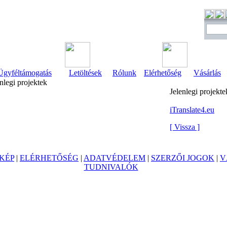
Ügyféltámogatás
Letöltések
Rólunk
Elérhetőség
Vásárlás
nlegi projektek
Jelenlegi projekte
iTranslate4.eu
[ Vissza ]
KÉP
|
ELÉRHETŐSÉG
|
ADATVÉDELEM
|
SZERZŐI JOGOK
|
V
TUDNIVALÓK