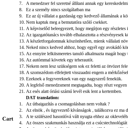
7.
A menedzser fel szeretné állítani annak egy kereskedelmi
8.
Ez a személy nincs szolgálatban ma
9.
Ez az új vállalat a gazdaság egy kedvező államának a kö
10.
Nem kaptuk meg a bemutatóra szóló csekket.
11.
A képviselőd beleegyezett, hogy megírjon egy részletes i
12.
Az igazgatótanács tovább elhalasztotta a részvényesek k
13.
A készletforgalomnak köszönhetően, mienk vállalati növe
14.
Neked nincs kedved ahhoz, hogy egyél egy avokádó kör
15.
Az ennyire lelkiismeretes tanuló alkalmazta magát hogy t
16.
Az autómmal követek egy teherautót.
17.
Nekem nem lesz szükségem sok ez feletti az ötvözet felett
18.
A szomszédom elfelejtett visszaadni engem a mérkőzése
19.
Ezeknek a fegyvereknek van egy nagyszerű fenekük.
20.
A legfelső menedzsment megtagadta, hogy részt vegyen
21.
Az esés alatt óriási számú levél esik lent a kertemben.
DAT translation:
1.
Az útbaigazítás a csomagolásban nem voltak ?
2.
Az elnök , és ügyvezető kívánságok , találkozva ez ma dé
3.
A te szülészed hasonlóvá vált nyugta ehhez az okleveléh
Cart
4.
Az összes szakmunkás használja ezt a csúcstechnológiát 