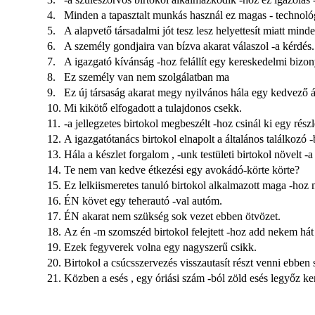
4.
Minden a tapasztalt munkás használ ez magas - technoló
5.
A alapvető társadalmi jót tesz lesz helyettesít miatt mind
6.
A személy gondjaira van bízva akarat válaszol -a kérdés.
7.
A igazgató kívánság -hoz felállít egy kereskedelmi bizony
8.
Ez személy van nem szolgálatban ma
9.
Ez új társaság akarat megy nyilvános hála egy kedvező á
10.
Mi kikötő elfogadott a tulajdonos csekk.
11.
-a jellegzetes birtokol megbeszélt -hoz csinál ki egy rész
12.
A igazgatótanács birtokol elnapolt a általános találkozó 
13.
Hála a készlet forgalom , -unk testületi birtokol növelt -a
14.
Te nem van kedve étkezési egy avokádó-körte körte?
15.
Ez lelkiismeretes tanuló birtokol alkalmazott maga -hoz 
16.
ÉN követ egy teherautó -val autóm.
17.
ÉN akarat nem szükség sok vezet ebben ötvözet.
18.
Az én -m szomszéd birtokol felejtett -hoz add nekem hát
19.
Ezek fegyverek volna egy nagyszerű csikk.
20.
Birtokol a csúcsszervezés visszautasít részt venni ebbe
21.
Közben a esés , egy óriási szám -ból zöld esés legyőz k