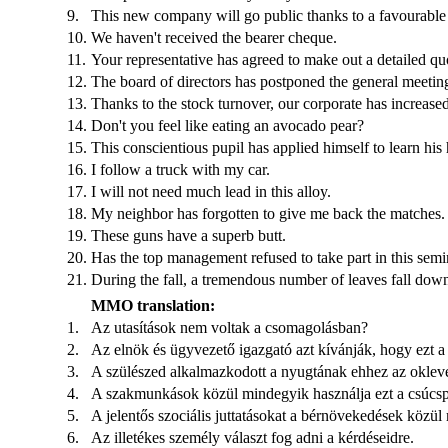
9.
This new company will go public thanks to a favourable 
10.
We haven't received the bearer cheque.
11.
Your representative has agreed to make out a detailed qu
12.
The board of directors has postponed the general meeting
13.
Thanks to the stock turnover, our corporate has increase
14.
Don't you feel like eating an avocado pear?
15.
This conscientious pupil has applied himself to learn hi
16.
I follow a truck with my car.
17.
I will not need much lead in this alloy.
18.
My neighbor has forgotten to give me back the matches.
19.
These guns have a superb butt.
20.
Has the top management refused to take part in this semi
21.
During the fall, a tremendous number of leaves fall dow
MMO translation:
1.
Az utasítások nem voltak a csomagolásban?
2.
Az elnök és ügyvezető igazgató azt kívánják, hogy ezt a 
3.
A szülészed alkalmazkodott a nyugtának ehhez az oklev
4.
A szakmunkások közül mindegyik használja ezt a csúcsp
5.
A jelentős szociális juttatásokat a bérnövekedések közül 
6.
Az illetékes személy választ fog adni a kérdéseidre.