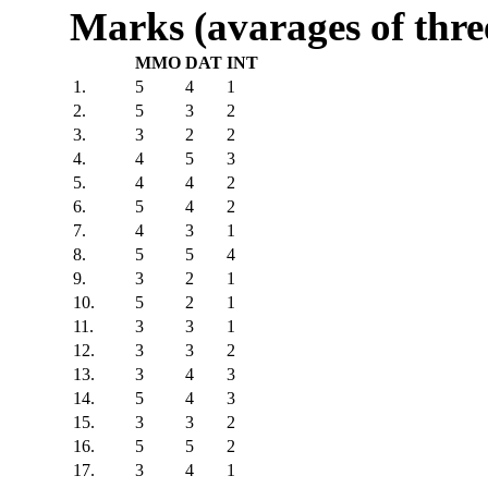
Marks (avarages of thr
MMO
DAT
INT
1.
5
4
1
2.
5
3
2
3.
3
2
2
4.
4
5
3
5.
4
4
2
6.
5
4
2
7.
4
3
1
8.
5
5
4
9.
3
2
1
10.
5
2
1
11.
3
3
1
12.
3
3
2
13.
3
4
3
14.
5
4
3
15.
3
3
2
16.
5
5
2
17.
3
4
1