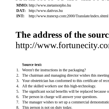
MMO:
http://www.metamorpho.hu
DAT:
http://www.dativus.hu
INT:
http://www.tranexp.com:2000/Translate/index.shtml
The address of the sourc
http://www.fortunecity.c
Source text:
1.
Weren't the instructions in the packaging?
2.
The chairman and managing director wishes this meeting 
3.
Your obstetrician has conformed to this certificate of rece
4.
All the skilled workers use this high-technology.
5.
The significant social benefits will be replaced because o
6.
The person in charge will answer your questions.
7.
The manager wishes to set up a commercial demonstratio
8.
This person is not on duty today.