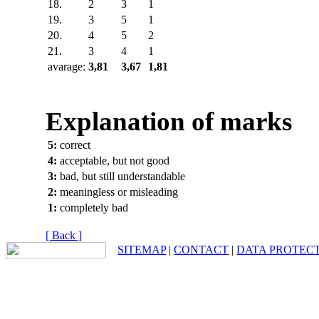
18.
2
3
1
19.
3
5
1
20.
4
5
2
21.
3
4
1
avarage:
3,81
3,67
1,81
Explanation of marks
5:
correct
4:
acceptable, but not good
3:
bad, but still understandable
2:
meaningless or misleading
1:
completely bad
[ Back ]
SITEMAP
|
CONTACT
|
DATA PROTEC