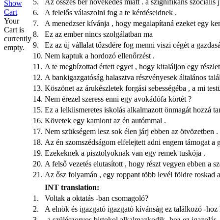
5.
Az összes bér növekedés miatt . a szignifikáns szociális 
Show
Cart
6.
A felelős válaszolni fog a te kérdéseidnek .
Your
7.
A menedzser kívánja , hogy megalapítaná ezeket egy ker
Cart is
8.
Ez az ember nincs szolgálatban ma
currently
9.
Ez az új vállalat tőzsdére fog menni viszi cégét a gazd
empty.
10.
Nem kaptuk a hordozó ellenőrzést .
11.
A te megbízottad értett egyet , hogy kitaláljon egy részle
12.
A bankigazgatóság halasztva részvényesek általános talá
13.
Köszönet az árukészletek forgási sebességéba , a mi testü
14.
Nem érezel szeress enni egy avokádófa körtét ?
15.
Ez a lelkiismeretes iskolás alkalmazott önmagát hozzá tan
16.
Követek egy kamiont az én autómmal .
17.
Nem szükségem lesz sok élen járj ebben az ötvözetben .
18.
Az én szomszédságom elfelejtett adni engem támogat a 
19.
Ezekeknek a pisztolyoknak van egy remek tuskója .
20.
A felső vezetés elutasított , hogy részt vegyen ebben a 
21.
Az ősz folyamán , egy roppant több levél földre roskad 
INT translation:
1.
Voltak a oktatás -ban csomagoló?
2.
A elnök és igazgató igazgató kívánság ez találkozó -hoz l
3.
-a szülészorvos birtokol alkalmazkodik -hoz ez igazolás 