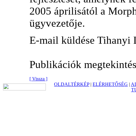
2005 áprilisától a Morp
ügyvezetője.
E-mail küldése Tihanyi
Publikációk megtekinté
[ Vissza ]
OLDALTÉRKÉP
|
ELÉRHETŐSÉG
|
A
T