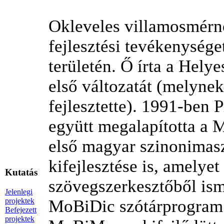
Okleveles villamosmérnö
fejlesztési tevékenysége
területén. Ő írta a Hely
első változatát (melyne
fejlesztette). 1991-ben 
együtt megalapította a
első magyar szinonimasz
kifejlesztése is, amelye
Kutatás
szövegszerkesztőből ism
Jelenlegi
projektek
MoBiDic szótárprogram e
Befejezett
projektek