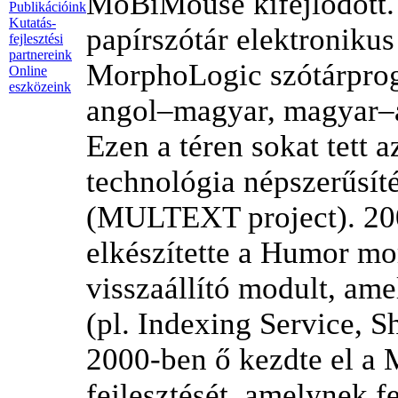
MoBiMouse kifejlődött.
Publikációink
Kutatás-
papírszótár elektronikus 
fejlesztési
partnereink
MorphoLogic szótárprog
Online
eszközeink
angol–magyar, magyar–a
Ezen a téren sokat tet
technológia népszerűsíté
(MULTEXT project). 200
elkészítette a Humor mor
visszaállító modult, am
(pl. Indexing Service, Sh
2000-ben ő kezdte el a
fejlesztését, amelynek fe