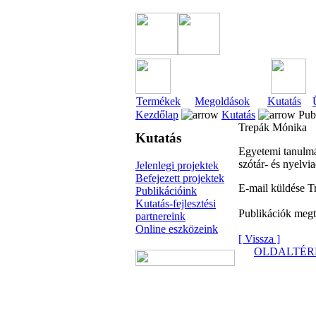
Termékek
Megoldások
Kutatás
Kezdőlap
Kutatás
Publ
Trepák Mónika
Kutatás
Egyetemi tanulmá
szótár- és nyelvi
Jelenlegi projektek
Befejezett projektek
E-mail küldése 
Publikációink
Kutatás-fejlesztési
Publikációk megt
partnereink
Online eszközeink
[ Vissza ]
OLDALTÉR