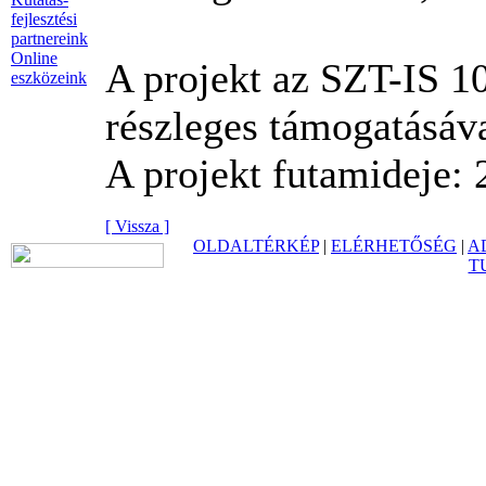
fejlesztési
partnereink
Online
A projekt az SZT-IS 1
eszközeink
részleges támogatásáva
A projekt futamideje: 
[ Vissza ]
OLDALTÉRKÉP
|
ELÉRHETŐSÉG
|
A
T