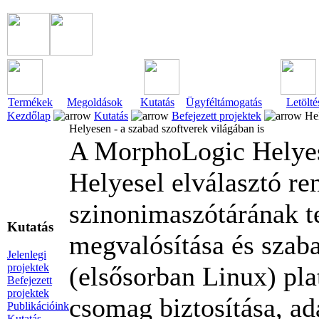
Termékek
Megoldások
Kutatás
Ügyféltámogatás
Letölté
Kezdőlap
Kutatás
Befejezett projektek
Hel
Helyesen - a szabad szoftverek világában is
A MorphoLogic Helyes-
Helyesel elválasztó re
szinonimaszótárának te
Kutatás
megvalósítása és szaba
Jelenlegi
projektek
(elsősorban Linux) pl
Befejezett
projektek
csomag biztosítása, ad
Publikációink
Kutatás-