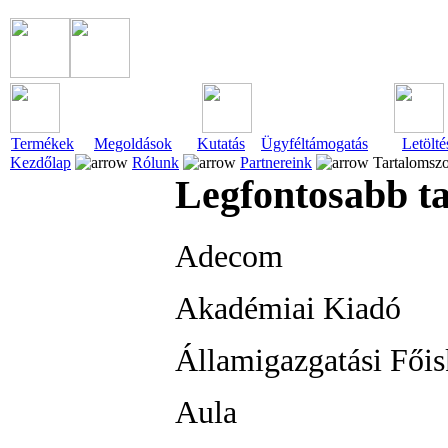
Termékek
Megoldások
Kutatás
Ügyféltámogatás
Letölté
Kezdőlap
Rólunk
Partnereink
Tartalomszo
Legfontosabb ta
Adecom
Akadémiai Kiadó
Államigazgatási Főis
Aula