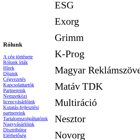
ESG
Exorg
Grimm
Rólunk
K-Prog
A cég története
Rólunk írták
Magyar Reklámszöve
Hírek
Díjaink
Cégvezetés
Matáv TDK
Kapcsolattartók
Partnereink
Nemzetközi
Multiráció
licencvásárlóink
Kutatás-fejlesztési
partnereink
Nesztor
Tartalomszolgáltatóink
Nagyvásárlóink
Disztribútor
Novorg
Elérhetőség