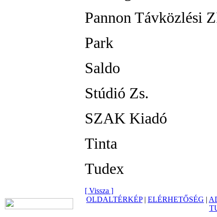
Pannon Távközlési Z
Park
Saldo
Stúdió Zs.
SZAK Kiadó
Tinta
Tudex
[ Vissza ]
OLDALTÉRKÉP
|
ELÉRHETŐSÉG
|
A
T