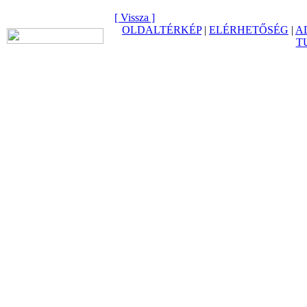
[ Vissza ]
OLDALTÉRKÉP
|
ELÉRHETŐSÉG
|
A
T