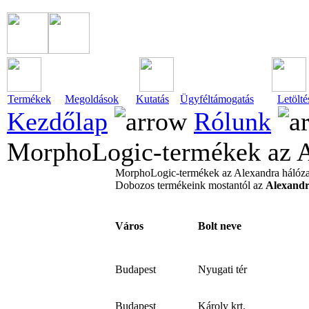
Termékek
Megoldások
Kutatás
Ügyféltámogatás
Letölté
Kezdőlap
Rólunk
MorphoLogic-termékek az A
MorphoLogic-termékek az Alexandra hálóz
Dobozos termékeink mostantól az
Alexand
Város
Bolt neve
Budapest
Nyugati tér
Budapest
Károly krt.