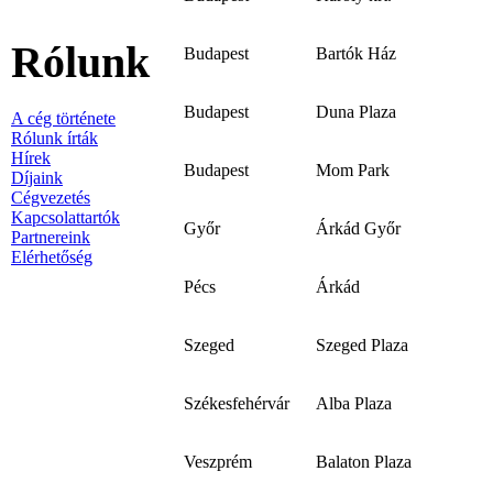
Rólunk
Budapest
Bartók Ház
Budapest
Duna Plaza
A cég története
Rólunk írták
Hírek
Budapest
Mom Park
Díjaink
Cégvezetés
Kapcsolattartók
Győr
Árkád Győr
Partnereink
Elérhetőség
Pécs
Árkád
Szeged
Szeged Plaza
Székesfehérvár
Alba Plaza
Veszprém
Balaton Plaza