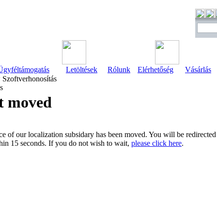
Ügyféltámogatás
Letöltések
Rólunk
Elérhetőség
Vásárlás
Szoftverhonosítás
s
t moved
e of our localization subsidary has been moved. You will be redirect
hin 15 seconds. If you do not wish to wait,
please click here
.