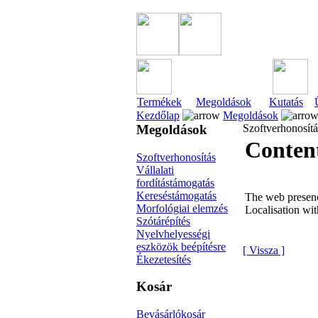
Termékek
Megoldások
Kutatás
Kezdőlap
Megoldások
Megoldások
Szoftverhonosítá
Conten
Szoftverhonosítás
Vállalati
fordítástámogatás
Kereséstámogatás
The web presenc
Morfológiai elemzés
Localisation wit
Szótárépítés
Nyelvhelyességi
eszközök beépítésre
[ Vissza ]
Ékezetesítés
Kosár
Bevásárlókosár