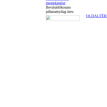
megtekintése
Bevásárlókosara
pillanatnyilag üres.
OLDALTÉR