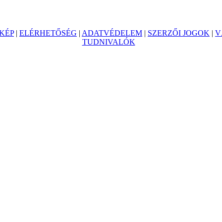
KÉP
|
ELÉRHETŐSÉG
|
ADATVÉDELEM
|
SZERZŐI JOGOK
|
V
TUDNIVALÓK