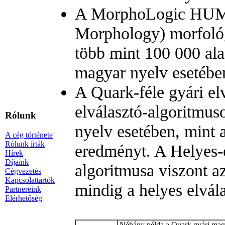
A MorphoLogic HUMO
Morphology) morfológ
több mint 100 000 alap
magyar nyelv esetében
A Quark-féle gyári elv
elválasztó-algoritmus
Rólunk
nyelv esetében, mint
A cég története
Rólunk írták
eredményt. A Helyes-
Hírek
Díjaink
algoritmusa viszont az
Cégvezetés
Kapcsolattartók
mindig a helyes elvála
Partnereink
Elérhetőség
Néhány példa a Quark gyári mag