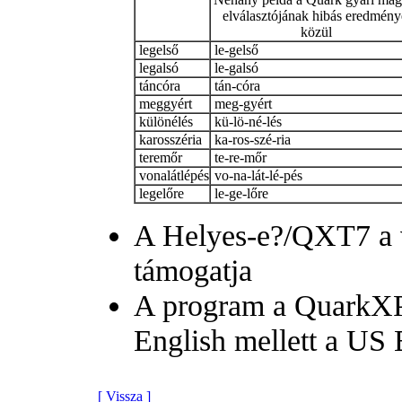
elválasztójának hibás eredmény
közül
legelső
le-gelső
legalsó
le-galsó
táncóra
tán-córa
meggyért
meg-gyért
különélés
kü-lö-né-lés
karosszéria
ka-ros-szé-ria
teremőr
te-re-mőr
vonalátlépés
vo-na-lát-lé-pés
legelőre
le-ge-lőre
A Helyes-e?/QXT7 a v
támogatja
A program a QuarkXPre
English mellett a US E
[ Vissza ]