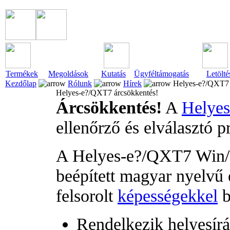
Termékek
Megoldások
Kutatás
Ügyféltámogatás
Letölté
Kezdőlap
Rólunk
Hírek
Helyes-e?/QXT7 
Helyes-e?/QXT7 árcsökkentés!
Árcsökkentés!
A
Helye
ellenőrző és elválasztó 
A Helyes-e?/QXT7 Win/M
beépített magyar nyelvű 
felsorolt
képességekkel
b
Rendelkezik helyesírás