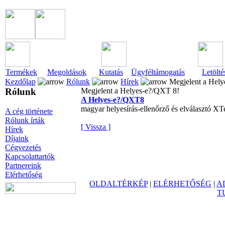
Termékek
Megoldások
Kutatás
Ügyféltámogatás
Letölté
Kezdőlap
Rólunk
Hírek
Megjelent a Hely
Rólunk
Megjelent a Helyes-e?/QXT 8!
A Helyes-e?/QXT8
magyar helyesírás-ellenőrző és elválasztó X
A cég története
Rólunk írták
[ Vissza ]
Hírek
Díjaink
Cégvezetés
Kapcsolattartók
Partnereink
Elérhetőség
OLDALTÉRKÉP
|
ELÉRHETŐSÉG
|
A
T