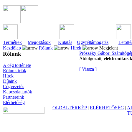
Termékek
Megoldások
Kutatás
Ügyféltámogatás
Letölté
Kezdőlap
Rólunk
Hírek
Megjelent
Rólunk
Prószéky Gábor: Számítógép
Átdolgozott,
elektronikus 
A cég története
[ Vissza ]
Rólunk írták
Hírek
Díjaink
Cégvezetés
Kapcsolattartók
Partnereink
Elérhetőség
OLDALTÉRKÉP
|
ELÉRHETŐSÉG
|
A
T