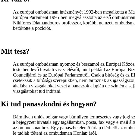
Az európai ombudsman intézményét 1992-ben megalkotta a Maas
Európai Parlament 1995-ben megválasztotta az első ombudsmant. 
Nikiforos Diamandouros professzor, korábbi nemzeti ombudsm
betöltötte a pozíciót.
Mit tesz?
Az európai ombudsman nyomoz és beszámol az Európai Közöss
testeiben levő hivatali visszaélésről, mint például az Európai Bi
Counciljáról és az Európai Parlamentről. Csak a bíróság és az E
cselekszik a bírósági szerepükben, nem tartoznak az igazságsz
általában vizsgálatokat vezet a panaszok alapján de szintén a s
vizsgálatokat tud indítani.
Ki tud panaszkodni és hogyan?
Bármilyen uniós polgár vagy bármilyen természetes vagy jogi s
a bejegyzett hivatala egy tagállamban, posta, fax vagy e-mail ált
az ombudsmanhoz. Egy panaszbejelentő űrlap elérhető az ombud
le tudják tölteni az ombudsman Honlapjáról.