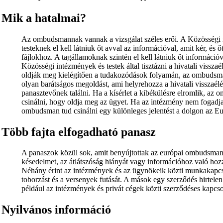
Mik a hatalmai?
Az ombudsmannak vannak a vizsgálat széles erői. A Közösségi
testeknek el kell látniuk őt avval az információval, amit kér, és őt
fájlokhoz. A tagállamoknak szintén el kell látniuk őt információv
Közösségi intézmények és testek által tisztázni a hivatali vissza
oldják meg kielégítően a tudakozódások folyamán, az ombudsm
olyan barátságos megoldást, ami helyrehozza a hivatali visszaélés
panasztevőnek találni. Ha a kísérlet a kibékülésre elromlik, az
csinálni, hogy oldja meg az ügyet. Ha az intézmény nem fogadja e
ombudsman tud csinálni egy különleges jelentést a dolgon az E
Több fajta elfogadható panasz
A panaszok közül sok, amit benyújtottak az európai ombudsmanh
késedelmet, az átlátszóság hiányát vagy információhoz való hozzá
Néhány érint az intézmények és az ügynökeik közti munkakapc
toborzást és a versenyek futását. A mások egy szerződés hirtel
például az intézmények és privát cégek közti szerződéses kapcs
Nyilvános információ