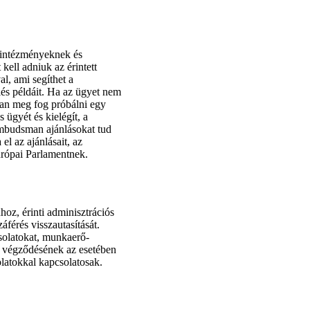
 intézményeknek és
 kell adniuk az érintett
al, ami segíthet a
élés példáit. Ha az ügyet nem
an meg fog próbálni egy
 ügyét és kielégít, a
 ombudsman ajánlásokat tud
l az ajánlásait, az
urópai Parlamentnek.
oz, érinti adminisztrációs
férés visszautasítását.
solatokat, munkaerő-
en végződésének az esetében
olatokkal kapcsolatosak.