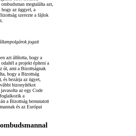
z ombudsman megtalálta azt,
 hogy az üggyel, a
zottság szerezte a fájlok
t.
állampolgárok jogait
 azt állította, hogy a
daítél a projekt építeni a
z út, ami a Bizottságnak
álta, hogy a Bizottság
t, és bezárja az ügyet,
ovábbi bizonyítékot
s javasolta az egy Code
oglalkozik a
-án a Bizottság bemutatott
smannak és az Európai
az ombudsmannal