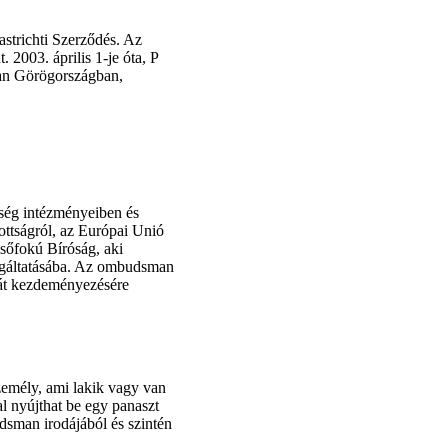
trichti Szerződés. Az
2003. április 1-je óta, P
an Görögországban,
ég intézményeiben és
zottságról, az Európai Unió
lsőfokú Bíróság, aki
olgáltatásába. Az ombudsman
aját kezdeményezésére
zemély, ami lakik vagy van
al nyújthat be egy panaszt
sman irodájából és szintén