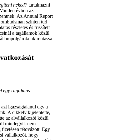
gíteni neked?
tartalmazni
. Minden évben az
mentnek. Az Annual Report
Az ombudsman szintén tud
tos részletes és frissített
csinál a tagállamok közül
z állampolgároknak mutassa
vatkozását
ol egy rugalmas
azt igazságtalanul egy a
k. A cikkely kijelentette,
tte az alvállalkozói közül
özül mindegyik nem
g fizetésen tétovázott. Egy
si vállalkozót, hogy