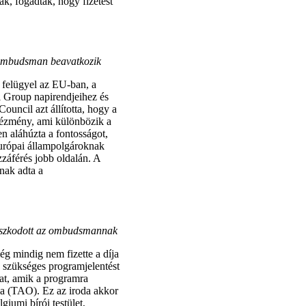
k, fogadtak, hogy fizetést
 ombudsman beavatkozik
 felügyel az EU-ban, a
el Group napirendjeihez és
ncil azt állította, hogy a
tézmény, ami különbözik a
n aláhúzta a fontosságot,
európai állampolgároknak
áférés jobb oldalán. A
nak adta a
naszkodott az ombudsmannak
g mindig nem fizette a díja
a szükséges programjelentést
kat, amik a programra
ája (TAO). Ez az iroda akkor
lgiumi bírói testület,