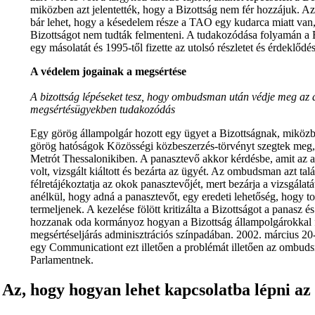
miközben azt jelentették, hogy a Bizottság nem fér hozzájuk. A
bár lehet, hogy a késedelem része a TAO egy kudarca miatt van,
Bizottságot nem tudták felmenteni. A tudakozódása folyamán a Bi
egy másolatát és 1995-től fizette az utolsó részletet és érdeklődés
A védelem jogainak a megsértése
A bizottság lépéseket tesz, hogy ombudsman után védje meg az 
megsértésügyekben tudakozódás
Egy görög állampolgár hozott egy ügyet a Bizottságnak, miközben
görög hatóságok Közösségi közbeszerzés-törvényt szegtek meg, o
Metrót Thessalonikiben. A panasztevő akkor kérdésbe, amit az a
volt, vizsgált kiáltott és bezárta az ügyét. Az ombudsman azt tal
félretájékoztatja az okok panasztevőjét, mert bezárja a vizsgálatá
anélkül, hogy adná a panasztevőt, egy eredeti lehetőség, hogy t
termeljenek. A kezelése fölött kritizálta a Bizottságot a panasz é
hozzanak oda kormányoz hogyan a Bizottság állampolgárokkal f
megsértéseljárás adminisztrációs színpadában. 2002. március 20
egy Communicationt ezt illetően a problémát illetően az ombud
Parlamentnek.
Az, hogy hogyan lehet kapcsolatba lépni 