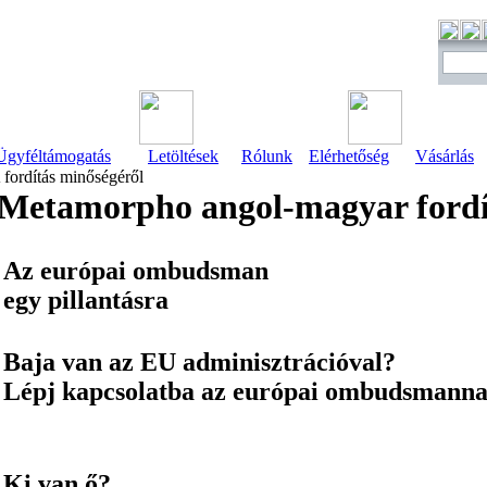
Ügyféltámogatás
Letöltések
Rólunk
Elérhetőség
Vásárlás
fordítás minőségéről
Metamorpho angol-magyar fordí
Az európai ombudsman
egy pillantásra
Baja van az EU adminisztrációval?
Lépj kapcsolatba az európai ombudsmanna
Ki van ő?