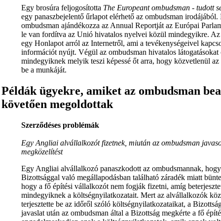
Egy brosúra feljogosította
The Europeant ombudsman - tudott se
egy panaszbejelentő űrlapot elérhető az ombudsman irodájából
ombudsman ajándékozza az Annual Reportját az Európai Parla
le van fordítva az Unió hivatalos nyelvei közül mindegyikre. 
egy Honlapot arról az Internetről, ami a tevékenységeivel kapcsola
információt nyújt. Végül az ombudsman hivatalos látogatásokat 
mindegyiknek melyik teszi képessé őt arra, hogy közvetlenül a
be a munkáját.
Példák ügyekre, amiket az ombudsman bea
követően megoldottak
Szerződéses problémák
Egy Angliai alvállalkozót fizetnek, miután az ombudsman javas
megközelítést
Egy Angliai alvállalkozó panaszkodott az ombudsmannak, hogy 
Bizottsággal való megállapodásban található záradék miatt bünteti
hogy a fő építési vállalkozót nem fogják fizetni, amíg beterjeszte
mindegyiknek a költségnyilatkozatait. Mert az alvállalkozók k
terjesztette be az időről szóló költségnyilatkozataikat, a Bizottsá
javaslat után az ombudsman által a Bizottság megkérte a fő építé