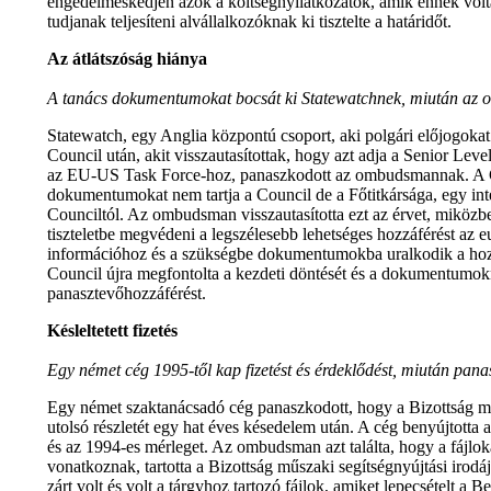
engedelmeskedjen azok a költségnyilatkozatok, amik ennek volta
tudjanak teljesíteni alvállalkozóknak ki tisztelte a határidőt.
Az átlátszóság hiánya
A tanács dokumentumokat bocsát ki Statewatchnek, miután az
Statewatch, egy Anglia központú csoport, aki polgári előjogokat
Council után, akit visszautasítottak, hogy azt adja a Senior Lev
az EU-US Task Force-hoz, panaszkodott az ombudsmannak. A Cou
dokumentumokat nem tartja a Council de a Főtitkársága, egy in
Counciltól. Az ombudsman visszautasította ezt az érvet, miközbe
tiszteletbe megvédeni a legszélesebb lehetséges hozzáférést az 
információhoz és a szükségbe dokumentumokba uralkodik a hozz
Council újra megfontolta a kezdeti döntését és a dokumentumok
panasztevőhozzáférést.
Késleltetett fizetés
Egy német cég 1995-től kap fizetést és érdeklődést, miután pa
Egy német szaktanácsadó cég panaszkodott, hogy a Bizottság mé
utolsó részletét egy hat éves késedelem után. A cég benyújtotta 
és az 1994-es mérleget. Az ombudsman azt találta, hogy a fájlo
vonatkoznak, tartotta a Bizottság műszaki segítségnyújtási irod
zárt volt és volt a tárgyhoz tartozó fájlok, amiket lepecsételt a Be