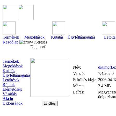
Termékek
Megoldások
Kutatás
Ügyféltámogatás
Letölté
Kezdőlap
Keresés
Digimorf
Termékek
Megoldások
Név:
digimorf.e
Kutatás
Verzió:
7.4.262.0
Ügyféltámogatás
Feltöltés ideje:
2006-04-1
Letöltések
Rólunk
Méret:
3.4 MB
Elérhetőség
Leírás:
Magyar sza
Vásárlás
dolgozhatu
Akció
Újdonságok