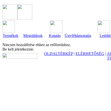
Termékek
Megoldások
Kutatás
Ügyféltámogatás
Letölté
Nincsen hozzáférése ehhez az erőforráshoz.
Be kell jelentkeznie.
OLDALTÉRKÉP
|
ELÉRHETŐSÉG
|
A
T