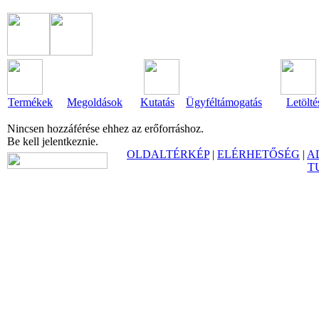
Termékek
Megoldások
Kutatás
Ügyféltámogatás
Letölté
Nincsen hozzáférése ehhez az erőforráshoz.
Be kell jelentkeznie.
OLDALTÉRKÉP
|
ELÉRHETŐSÉG
|
A
T