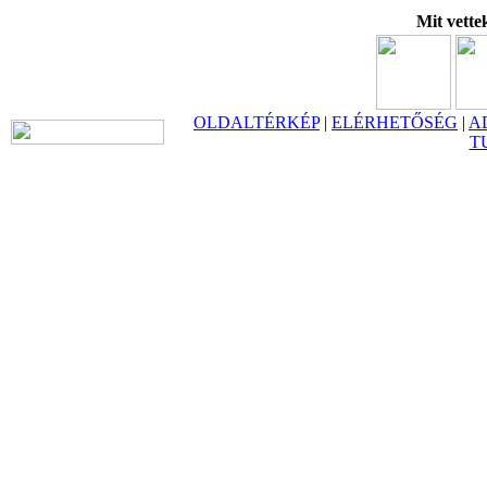
Mit vette
OLDALTÉRKÉP
|
ELÉRHETŐSÉG
|
A
T