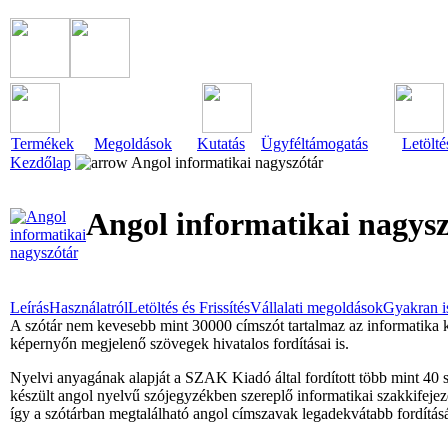
Termékek
Megoldások
Kutatás
Ügyféltámogatás
Letölté
Kezdőlap
Angol informatikai nagyszótár
Angol informatikai nagys
Leírás
Használatról
Letöltés és Frissítés
Vállalati megoldások
Gyakran i
A szótár nem kevesebb mint 30000 címszót tartalmaz az informatika 
képernyőn megjelenő szövegek hivatalos fordításai is.
Nyelvi anyagának alapját a SZAK Kiadó által fordított több mint 40
készült angol nyelvű szójegyzékben szereplő informatikai szakkifejezé
így a szótárban megtalálható angol címszavak legadekvátabb fordításá