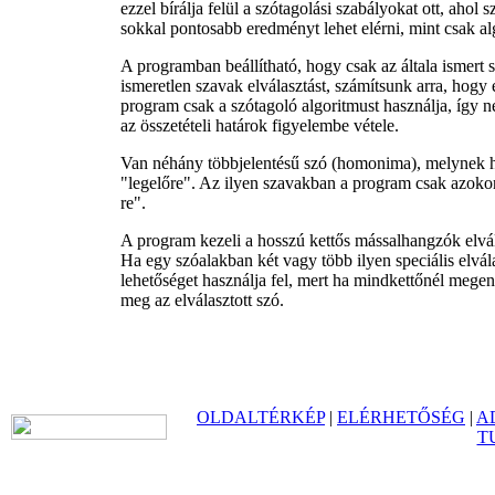
ezzel bírálja felül a szótagolási szabályokat ott, ahol
sokkal pontosabb eredményt lehet elérni, mint csak alg
A programban beállítható, hogy csak az általa ismert 
ismeretlen szavak elválasztást, számítsunk arra, hogy 
program csak a szótagoló algoritmust használja, így n
az összetételi határok figyelembe vétele.
Van néhány többjelentésű szó (homonima), melynek hel
"legelőre". Az ilyen szavakban a program csak azokon a
re".
A program kezeli a hosszú kettős mássalhangzók elvála
Ha egy szóalakban két vagy több ilyen speciális elvála
lehetőséget használja fel, mert ha mindkettőnél megen
meg az elválasztott szó.
OLDALTÉRKÉP
|
ELÉRHETŐSÉG
|
A
T