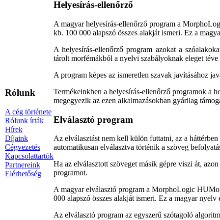
Helyesírás-ellenőrző
A magyar helyesírás-ellenőrző program a MorphoLog
kb. 100 000 alapszó összes alakját ismeri. Ez a magyar
A helyesírás-ellenőrző program azokat a szóalakok
tárolt morfémákból a nyelvi szabályoknak eleget téve 
A program képes az ismeretlen szavak javításához java
Termékeinkben a helyesírás-ellenőrző programok a h
Rólunk
megegyezik az ezen alkalmazásokban gyárilag támogat
A cég története
Elválasztó program
Rólunk írták
Hírek
Díjaink
Az elválasztást nem kell külön futtatni, az a háttérb
Cégvezetés
automatikusan elválasztva történik a szöveg befolyatá
Kapcsolattartók
Ha az elválasztott szöveget másik gépre viszi át, azon 
Partnereink
programot.
Elérhetőség
A magyar elválasztó program a MorphoLogic HUMor (
000 alapszó összes alakját ismeri. Ez a magyar nyelv e
Az elválasztó program az egyszerű szótagoló algoritmus