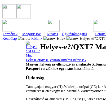
Termékek
Megoldások
Kutatás
Ügyféltámogatás
Letölté
Kezdőlap
Rólunk
Hírek
Helyes-e?/QXT7
Helyes-e?/QXT7 Ma
Leírás
Letöltés
Gyakran ismételt kérdések
Magyar helyesírás-ellenőrző és elválasztó XTensi
Passport verziókhoz egyaránt használható.
Újdonság
Támogatja a magyar (H) és közép-európai (CE) karakt
karakterkészletet vegyesen használó kiadványokban is
Használható az amerikai (US English) QuarkXPress-sz