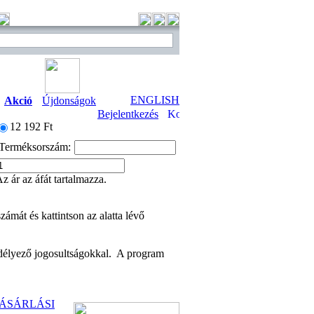
ENGLISH
Akció
Újdonságok
Bejelentkezés
12 192 Ft
Terméksorszám
:
z ár az áfát tartalmazza.
át és kattintson az alatta lévő
délyező jogosultságokkal. A program
ÁSÁRLÁSI