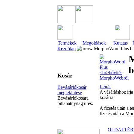
Termékek
Megoldások
Kutatás
Kezdőlap
MorphoWord Plus bő
M
b
Kosár
Leírás
Bevásárlókosár
A vásárláshoz írja
megtekintése
kosárra.
Bevásárlókosara
pillanatnyilag üres.
A fizetés után a
fizetés után a Mor
OLDALTÉR