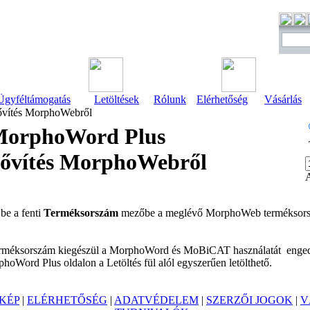
Ügyféltámogatás
Letöltések
Rólunk
Elérhetőség
Vásárlás
vítés MorphoWebről
orphoWord Plus
ővítés MorphoWebről
A
 be a fenti
Terméksorszám
mezőbe a meglévő MorphoWeb terméksorszám
 terméksorszám kiegészül a MorphoWord és MoBiCAT használatát enge
phoWord Plus oldalon a Letöltés fül alól egyszerűen letölthető.
KÉP
|
ELÉRHETŐSÉG
|
ADATVÉDELEM
|
SZERZŐI JOGOK
|
V