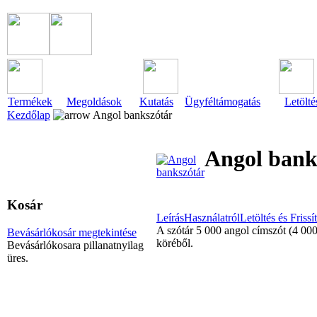
Termékek
Megoldások
Kutatás
Ügyféltámogatás
Letölté
Kezdőlap
Angol bankszótár
Angol bank
Kosár
Leírás
Használatról
Letöltés és Frissí
A szótár 5 000 angol címszót (4 000
Bevásárlókosár megtekintése
köréből.
Bevásárlókosara pillanatnyilag
üres.