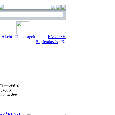
ENGLISH
Akció
Újdonságok
Bejelentkezés
13 verziókról.
működik.
t olvashat.
ÁSÁRLÁSI