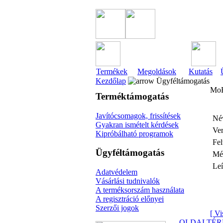
Termékek
Megoldások
Kutatás
Kezdőlap
Ügyféltámogatás
MoB
Terméktámogatás
Javítócsomagok, frissítések
Né
Gyakran ismételt kérdések
Ver
Kipróbálható programok
Fel
Ügyféltámogatás
Mér
Leí
Adatvédelem
Vásárlási tudnivalók
A terméksorszám használata
A regisztráció előnyei
Szerzői jogok
[ Vi
OLDALTÉR