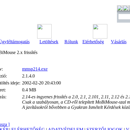
Ügyféltámogatás
Letöltések
Rólunk
Elérhetőség
Vásárlás
iMouse 2.x frissítés
v:
mmsp214.exe
zió:
2.1.4.0
töltés ideje:
2002-02-20 20:43:00
et:
0.4 MB
rás:
2.14-es ingyenes frissítés a 2.0, 2.1, 2.101, 2.11, 2.12 és 2.
Csak a szabályosan, a CD-ről telepített MoBiMouse-szal 
A javításokról bővebben a Gyakran Ismételt Kérdések közöt
ssza ]
KÉP
|
ELÉRHETŐSÉG
|
ADATVÉDELEM
|
SZERZŐI JOGOK
|
V