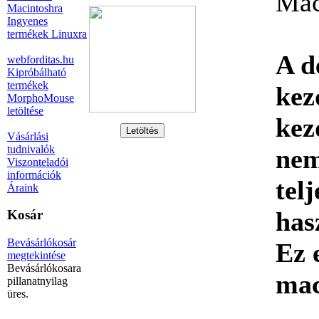
Mac
Macintoshra
Ingyenes
termékek Linuxra
A d
webforditas.hu
Kipróbálható
termékek
kez
MorphoMouse
letöltése
kez
Vásárlási
tudnivalók
nem
Viszonteladói
információk
tel
Áraink
has
Kosár
Bevásárlókosár
Ez 
megtekintése
Bevásárlókosara
mac
pillanatnyilag
üres.