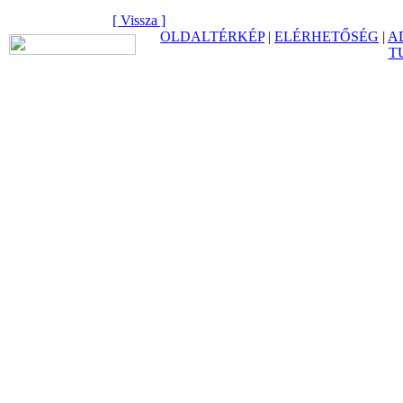
[ Vissza ]
OLDALTÉRKÉP
|
ELÉRHETŐSÉG
|
A
T