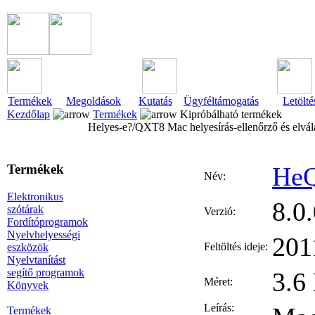
Termékek
Megoldások
Kutatás
Ügyféltámogatás
Letölté
Kezdőlap
Termékek
Kipróbálható termékek
Helyes-e?/QXT8 Mac helyesírás-ellenőrző és elvá
Termékek
HeQ
Név:
Elektronikus
8.0
szótárak
Verzió:
Fordítóprogramok
Nyelvhelyességi
201
Feltöltés ideje:
eszközök
Nyelvtanítást
segítő programok
3.6
Méret:
Könyvek
Leírás:
Termékek