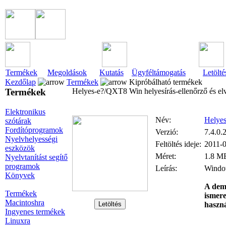
Termékek
Megoldások
Kutatás
Ügyféltámogatás
Letölté
Kezdőlap
Termékek
Kipróbálható termékek
Termékek
Helyes-e?/QXT8 Win helyesírás-ellenőrző és e
Elektronikus
Név:
Helye
szótárak
Fordítóprogramok
Verzió:
7.4.0.
Nyelvhelyességi
Feltöltés ideje:
2011-0
eszközök
Méret:
1.8 M
Nyelvtanítást segítő
programok
Leírás:
Window
Könyvek
A demó
Termékek
ismere
Macintoshra
haszná
Ingyenes termékek
Linuxra