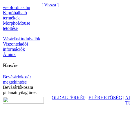
[ Vissza ]
webforditas.hu
Kipróbálható
termékek
MorphoMouse
letöltése
Vásárlási tudnivalók
Viszonteladói
információk
Áraink
Kosár
Bevásárlókosár
megtekintése
Bevásárlókosara
pillanatnyilag üres.
OLDALTÉRKÉP
|
ELÉRHETŐSÉG
|
A
T