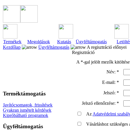
Termékek
Megoldások
Kutatás
Ügyféltámogatás
Letölté
Kezdőlap
Ügyféltámogatás
A regisztráció előnyei
Regisztráció
A *-gal jelölt mezők kitöltése
Név: *
E-mail: *
Jelszó: *
Terméktámogatás
Jelszó ellenőrzése: *
Javítócsomagok, frissítések
Gyakran ismételt kérdések
Az
Adatvédelmi szabál
Kipróbálható programok
Vásárláshoz szükséges 
Ügyféltámogatás