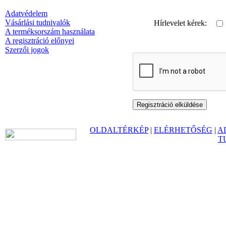
Adatvédelem
Vásárlási tudnivalók
Hírlevelet kérek:
A terméksorszám használata
A regisztráció előnyei
Szerzői jogok
OLDALTÉRKÉP
|
ELÉRHETŐSÉG
|
A
T