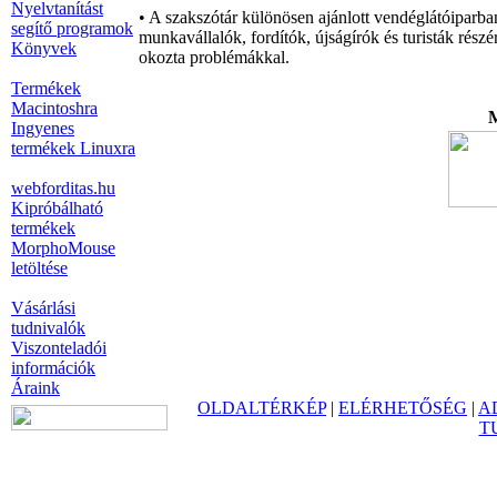
Nyelvtanítást
• A szakszótár különösen ajánlott vendéglátóiparba
segítő programok
munkavállalók, fordítók, újságírók és turisták rés
Könyvek
okozta problémákkal.
Termékek
Macintoshra
M
Ingyenes
termékek Linuxra
webforditas.hu
Kipróbálható
termékek
MorphoMouse
letöltése
Vásárlási
tudnivalók
Viszonteladói
információk
Áraink
OLDALTÉRKÉP
|
ELÉRHETŐSÉG
|
A
T