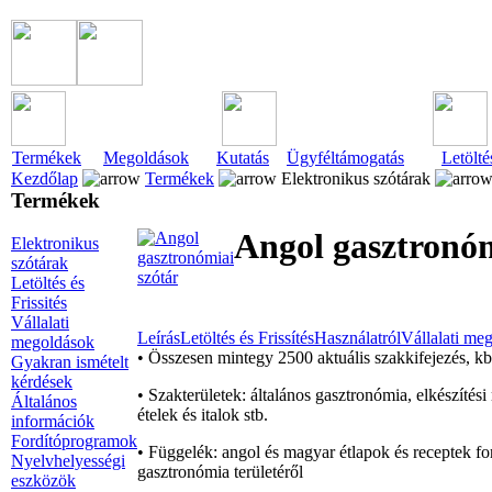
Termékek
Megoldások
Kutatás
Ügyféltámogatás
Letölté
Kezdőlap
Termékek
Elektronikus szótárak
Termékek
Angol gasztronóm
Elektronikus
szótárak
Letöltés és
Frissités
Vállalati
Leírás
Letöltés és Frissítés
Használatról
Vállalati me
megoldások
• Összesen mintegy 2500 aktuális szakkifejezés, kb
Gyakran ismételt
kérdések
• Szakterületek: általános gasztronómia, elkészítés
Általános
ételek és italok stb.
információk
Fordítóprogramok
• Függelék: angol és magyar étlapok és receptek fo
Nyelvhelyességi
gasztronómia területéről
eszközök