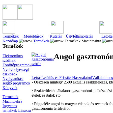
Termékek
Megoldások
Kutatás
Ügyféltámogatás
Letölté
Kezdőlap
Termékek
Termékek Macintoshra
Termékek
Angol gasztronóm
Elektronikus
szótárak
Fordítóprogramok
Nyelvhelyességi
eszközök
Leírás
Letöltés és Frissítés
Használatról
Vállalati me
Nyelvtanítást
• Összesen mintegy 2500 aktuális szakkifejezés, kb
segítő programok
Könyvek
• Szakterületek: általános gasztronómia, elkészítés
ételek és italok stb.
Termékek
Macintoshra
• Függelék: angol és magyar étlapok és receptek fo
Ingyenes
gasztronómia területéről
termékek Linuxra