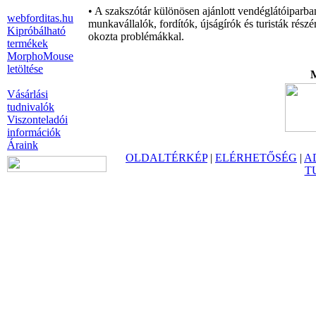
• A szakszótár különösen ajánlott vendéglátóiparba
webforditas.hu
munkavállalók, fordítók, újságírók és turisták rés
Kipróbálható
okozta problémákkal.
termékek
MorphoMouse
letöltése
M
Vásárlási
tudnivalók
Viszonteladói
információk
Áraink
OLDALTÉRKÉP
|
ELÉRHETŐSÉG
|
A
T