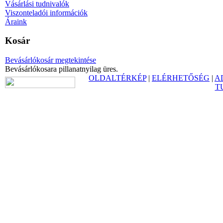
Vásárlási tudnivalók
Viszonteladói információk
Áraink
Kosár
Bevásárlókosár megtekintése
Bevásárlókosara pillanatnyilag üres.
OLDALTÉRKÉP
|
ELÉRHETŐSÉG
|
A
T