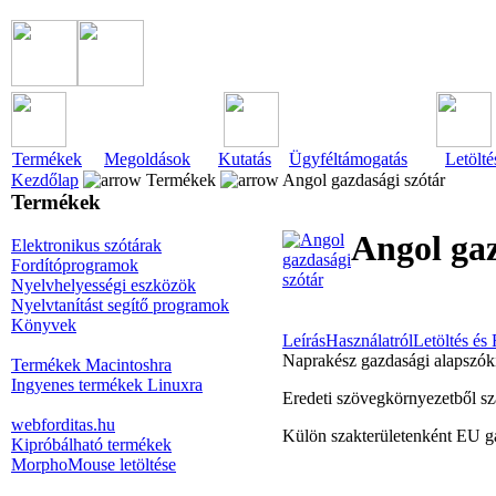
Termékek
Megoldások
Kutatás
Ügyféltámogatás
Letölté
Kezdőlap
Termékek
Angol gazdasági szótár
Termékek
Angol gaz
Elektronikus szótárak
Fordítóprogramok
Nyelvhelyességi eszközök
Nyelvtanítást segítő programok
Könyvek
Leírás
Használatról
Letöltés és 
Naprakész gazdasági alapszók
Termékek Macintoshra
Ingyenes termékek Linuxra
Eredeti szövegkörnyezetből sz
webforditas.hu
Külön szakterületenként EU g
Kipróbálható termékek
MorphoMouse letöltése