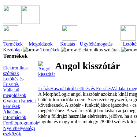
Termékek
Megoldások
Kutatás
Ügyféltámogatás
Letölté
Kezdőlap
Termékek
Elektronikus szótárak
Termékek
Angol kisszótár
Elektronikus
szótárak
Letöltés és
Frissités
Leírás
Használatról
Letöltés és Frissítés
Vállalati me
Vállalati
A MorphoLogic angol kisszótár azoknak kínál megfel
megoldások
háttérinformációkra nem. Szerkezete egyszerű, segít
Gyakran ismételt
következnek. A szótár - funkciójához igazodva - cs
kérdések
megértéséhez. A szótár szófaji bontásban adja meg 
Általános
kitér a földrajzi használat eltéréseire, jelölve, ha a
információk
angolul és magyarul is mintegy 28 000 szó és kifej
Fordítóprogramok
Nyelvhelyességi
eszközök