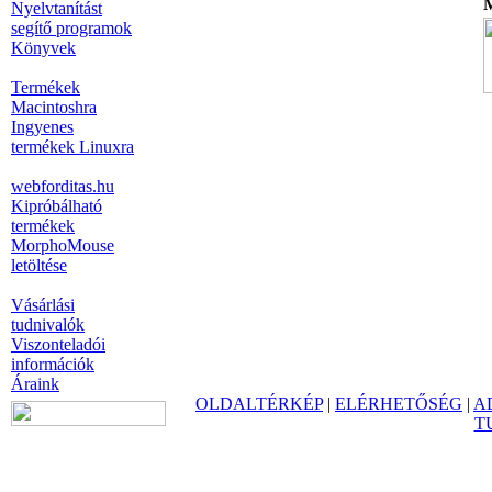
M
Nyelvtanítást
segítő programok
Könyvek
Termékek
Macintoshra
Ingyenes
termékek Linuxra
webforditas.hu
Kipróbálható
termékek
MorphoMouse
letöltése
Vásárlási
tudnivalók
Viszonteladói
információk
Áraink
OLDALTÉRKÉP
|
ELÉRHETŐSÉG
|
A
T