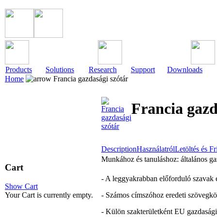
Products
Solutions
Research
Support
Downloads
Home
Francia gazdasági szótár
Francia gazd
Description
Használatról
Letöltés és Fr
Munkához és tanuláshoz: általános g
Cart
- A leggyakrabban előforduló szavak 
Show Cart
Your Cart is currently empty.
- Számos címszóhoz eredeti szövegkör
- Külön szakterületként EU gazdasági