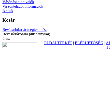
Vásárlási tudnivalók
Viszonteladói információk
Áraink
Kosár
Bevásárlókosár megtekintése
Bevásárlókosara pillanatnyilag
üres.
OLDALTÉRKÉP
|
ELÉRHETŐSÉG
|
A
T