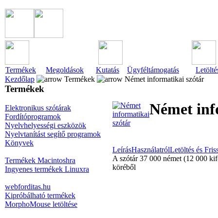
Termékek
Megoldások
Kutatás
Ügyféltámogatás
Letölté
Kezdőlap
Termékek
Német informatikai szótár
Termékek
Német inf
Elektronikus szótárak
Fordítóprogramok
Nyelvhelyességi eszközök
Nyelvtanítást segítő programok
Könyvek
Leírás
Használatról
Letöltés és Friss
A szótár 37 000 német (12 000 kife
Termékek Macintoshra
köréből
Ingyenes termékek Linuxra
webforditas.hu
Kipróbálható termékek
MorphoMouse letöltése