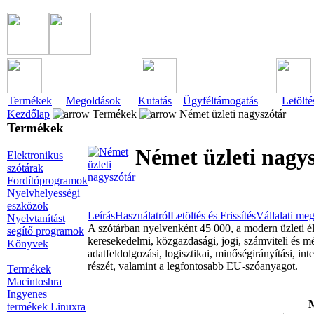
Termékek
Megoldások
Kutatás
Ügyféltámogatás
Letölté
Kezdőlap
Termékek
Német üzleti nagyszótár
Termékek
Német üzleti nagy
Elektronikus
szótárak
Fordítóprogramok
Nyelvhelyességi
eszközök
Leírás
Használatról
Letöltés és Frissítés
Vállalati me
Nyelvtanítást
A szótárban nyelvenként 45 000, a modern üzleti éle
segítő programok
keresekedelmi, közgazdasági, jogi, számviteli és m
Könyvek
adatfeldolgozási, logisztikai, minőségirányítási, int
részét, valamint a legfontosabb EU-szóanyagot.
Termékek
Macintoshra
Ingyenes
M
termékek Linuxra