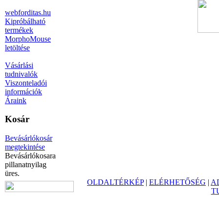
webforditas.hu
Kipróbálható
termékek
MorphoMouse
letöltése
Vásárlási
tudnivalók
Viszonteladói
információk
Áraink
Kosár
Bevásárlókosár
megtekintése
Bevásárlókosara
pillanatnyilag
üres.
OLDALTÉRKÉP
|
ELÉRHETŐSÉG
|
A
T