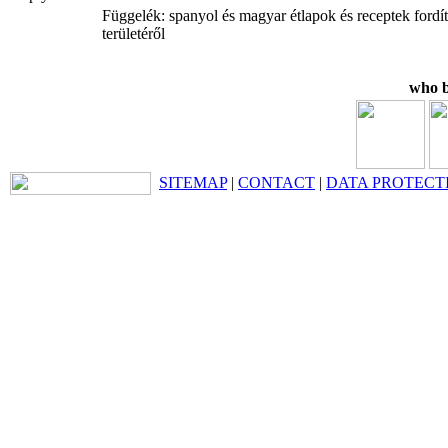
Függelék: spanyol és magyar étlapok és receptek fordí
területéről
who b
SITEMAP
|
CONTACT
|
DATA PROTECT