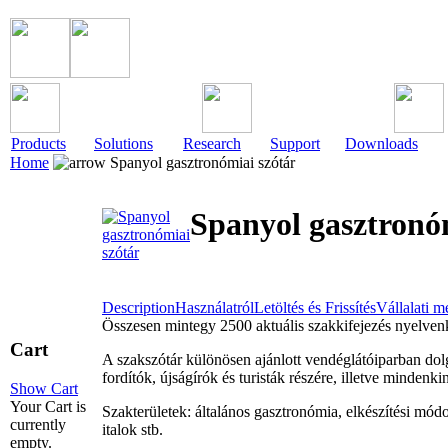
Products
Solutions
Research
Support
Downloads
Home
Spanyol gasztronómiai szótár
Spanyol gasztronó
Description
Használatról
Letöltés és Frissítés
Vállalati 
Összesen mintegy 2500 aktuális szakkifejezés nyelvenk
Cart
A szakszótár különösen ajánlott vendéglátóiparban dol
fordítók, újságírók és turisták részére, illetve minde
Show Cart
Your Cart is
Szakterületek: általános gasztronómia, elkészítési módo
currently
italok stb.
empty.