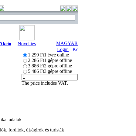
MAGYAR
Akció
Novelties
Login
1 299 Ft
1 évre online
2 286 Ft
1 gépre offline
3 886 Ft
2 gépre offline
5 486 Ft
3 gépre offline
The price includes VAT.
tikai adatok
ók, fordítók, újságírók és turisták