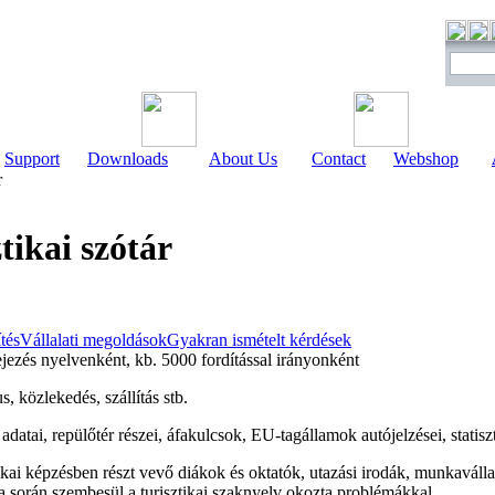
Support
Downloads
About Us
Contact
Webshop
r
tikai szótár
ítés
Vállalati megoldások
Gyakran ismételt kérdések
jezés nyelvenként, kb. 5000 fordítással irányonként
, közlekedés, szállítás stb.
adatai, repülőtér részei, áfakulcsok, EU-tagállamok autójelzései, statisz
ikai képzésben részt vevő diákok és oktatók, utazási irodák, munkavállal
a során szembesül a turisztikai szaknyelv okozta problémákkal.