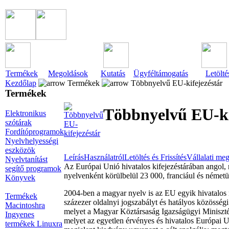
Termékek
Megoldások
Kutatás
Ügyféltámogatás
Letölté
Kezdőlap
Termékek
Többnyelvű EU-kifejezéstár
Termékek
Többnyelvű EU-ki
Elektronikus
szótárak
Fordítóprogramok
Nyelvhelyességi
eszközök
Leírás
Használatról
Letöltés és Frissítés
Vállalati me
Nyelvtanítást
Az Európai Unió hivatalos kifejezéstárában angol, 
segítő programok
nyelvenként körülbelül 23 000, franciául és németü
Könyvek
2004-ben a magyar nyelv is az EU egyik hivatalos
Termékek
százezer oldalnyi jogszabályt és hatályos közössé
Macintoshra
melyet a Magyar Köztársaság Igazságügyi Minisztériu
Ingyenes
melyet az egyetlen érvényes és hivatalos Európai 
termékek Linuxra