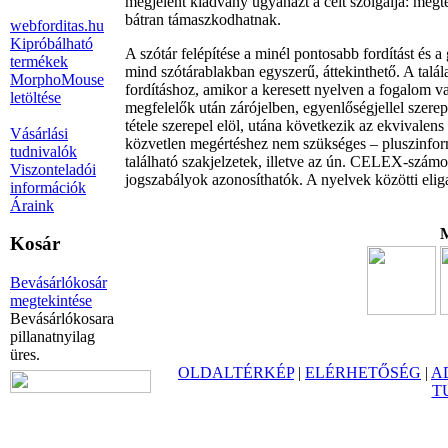
megjelent kiadvány ugyanazt a célt szolgálja: megt
bátran támaszkodhatnak.
webforditas.hu
Kipróbálható
A szótár felépítése a minél pontosabb fordítást és
termékek
mind szótárablakban egyszerű, áttekinthető. A talá
MorphoMouse
fordításhoz, amikor a keresett nyelven a fogalom va
letöltése
megfelelők után zárójelben, egyenlőségjellel szerep
tétele szerepel elöl, utána következik az ekvivalen
Vásárlási
közvetlen megértéshez nem szükséges – pluszinform
tudnivalók
található szakjelzetek, illetve az ún. CELEX-számok
Viszonteladói
jogszabályok azonosíthatók. A nyelvek közötti eliga
információk
Áraink
M
Kosár
Bevásárlókosár
megtekintése
Bevásárlókosara
pillanatnyilag
üres.
OLDALTÉRKÉP
|
ELÉRHETŐSÉG
|
A
T