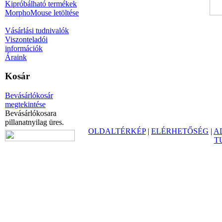
Kipróbálható termékek
MorphoMouse letöltése
Vásárlási tudnivalók
Viszonteladói
információk
Áraink
Kosár
Bevásárlókosár
megtekintése
Bevásárlókosara
pillanatnyilag üres.
OLDALTÉRKÉP
|
ELÉRHETŐSÉG
|
A
T