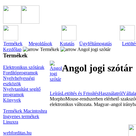
Termékek
Megoldások
Kutatás
Ügyféltámogatás
Letölté
Kezdőlap
Termékek
Angol jogi szótár
Termékek
Angol jogi szótár
Elektronikus szótárak
Fordítóprogramok
Nyelvhelyességi
eszközök
Nyelvtanítást segítő
Leírás
Letöltés és Frissítés
Használatról
Vállal
programok
MorphoMouse-rendszerben elérhető szakszótá
Könyvek
elektronikus változata. Magyar–angol irányba
Termékek Macintoshra
Ingyenes termékek
Linuxra
webforditas.hu