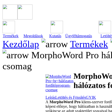
Termékek
Megoldások
Kutatás
Ügyféltámogatás
Letölté
Kezdőlap
Termékek
MorphoWord Pro háló
csomag
MorphoWo
hálózatos 
Leírás
Letöltés és Frissítés
GYIK
A
MorphoWord Pro
kliens-szerver ford
képest előnye, hogy hálózatban is használ
szókincse az adott szakterület szavaival h