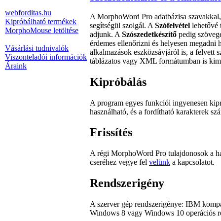
webforditas.hu
A MorphoWord Pro adatbázisa szavakkal, k
Kipróbálható termékek
segítségül szolgál. A
Szófelvétel
lehetővé 
MorphoMouse letöltése
adjunk. A
Szószedetkészítő
pedig szövege
érdemes ellenőrizni és helyesen megadni 
Vásárlási tudnivalók
alkalmazások eszközsávjáról is, a felvett
Viszonteladói információk
táblázatos vagy XML formátumban is kiment
Áraink
Kipróbálás
A program egyes funkciói ingyenesen kipr
használható, és a fordítható karakterek sz
Frissítés
A régi MorphoWord Pro tulajdonosok a hard
cseréhez vegye fel
velünk
a kapcsolatot.
Rendszerigény
A szerver gép rendszerigénye: IBM kom
Windows 8 vagy Windows 10 operációs ren