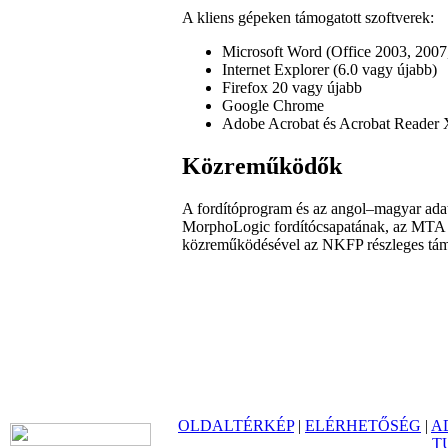
A kliens gépeken támogatott szoftverek:
Microsoft Word (Office 2003, 2007,
Internet Explorer (6.0 vagy újabb)
Firefox 20 vagy újabb
Google Chrome
Adobe Acrobat és Acrobat Reader
Közreműködők
A fordítóprogram és az angol–magyar adat
MorphoLogic fordítócsapatának, az MTA 
közreműködésével az NKFP részleges támo
OLDALTÉRKÉP
|
ELÉRHETŐSÉG
|
A
T