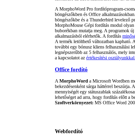
A MorphoWord Pro fordítóprogram-csoma
böngészőkben és Office alkalmazásokban.
böngészőkbe és a Thunderbird levelező p
MorphoMouse Gépi fordítás modul olyan po
buborékban mutatja meg. A programok új 
alkalmazásból elérhetők. A fordítás
minős
A termék letölthető változatban kapható. 
további egy bónusz kliens felhasználási le
legnépszerűbb az 5 felhasználós, mely int
a kapcsolatot az
értékesítési osztályunkkal
Office fordító
A
MorphoWord
a Microsoft Wordben meg
bekezdésenként sárga háttérrel beszúrja. A 
mennyiségét egy státuszablak százalékosan
lehetőséget ad arra, hogy fordítás előtt a 
Szoftverkörnyezet:
MS Office Word 2003,
Webfordító