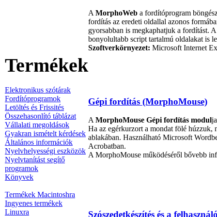
A
MorphoWeb
a fordítóprogram böngésző
fordítás az eredeti oldallal azonos formáb
gyorsabban is megkaphatjuk a fordítást. A 
bonyolultabb script tartalmú oldalakat is le
Szoftverkörnyezet:
Microsoft Internet Ex
Termékek
Elektronikus szótárak
Fordítóprogramok
Gépi fordítás (MorphoMouse)
Letöltés és Frissités
Összehasonlító táblázat
A
MorphoMouse Gépi fordítás modul
j
Vállalati megoldások
Ha az egérkurzort a mondat fölé húzzuk
Gyakran ismételt kérdések
ablakában. Használható Microsoft Wordbe
Általános információk
Acrobatban.
Nyelvhelyességi eszközök
A MorphoMouse működéséről bővebb inf
Nyelvtanítást segítő
programok
Könyvek
Termékek Macintoshra
Ingyenes termékek
Linuxra
Szószedetkészítés és a felhasználó