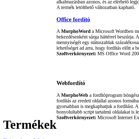
alkalmazásban azonos, és az elérhető legj
A termék letölthető változatban kapható.
Office fordító
A
MorphoWord
a Microsoft Wordben meg
bekezdésenként sárga háttérrel beszúrja. A 
mennyiségét egy státuszablak százalékosan
lehetőséget ad arra, hogy fordítás előtt a 
Szoftverkörnyezet:
MS Office Word 2003,
Webfordító
A
MorphoWeb
a fordítóprogram böngésző
fordítás az eredeti oldallal azonos formáb
gyorsabban is megkaphatjuk a fordítást. A 
bonyolultabb script tartalmú oldalakat is le
Szoftverkörnyezet:
Microsoft Internet Ex
Termékek