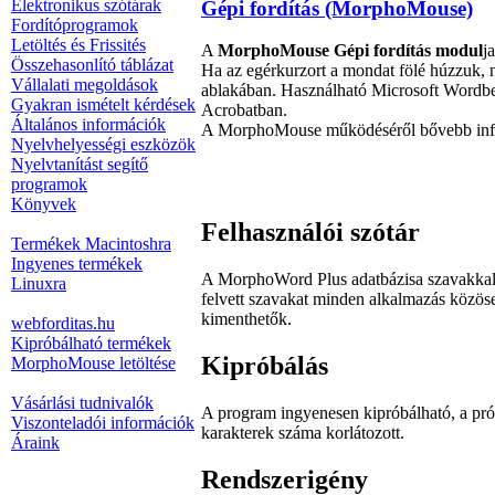
Elektronikus szótárak
Gépi fordítás (MorphoMouse)
Fordítóprogramok
Letöltés és Frissités
A
MorphoMouse Gépi fordítás modul
j
Összehasonlító táblázat
Ha az egérkurzort a mondat fölé húzzuk
Vállalati megoldások
ablakában. Használható Microsoft Wordbe
Gyakran ismételt kérdések
Acrobatban.
Általános információk
A MorphoMouse működéséről bővebb inf
Nyelvhelyességi eszközök
Nyelvtanítást segítő
programok
Könyvek
Felhasználói szótár
Termékek Macintoshra
Ingyenes termékek
A MorphoWord Plus adatbázisa szavakkal, 
Linuxra
felvett szavakat minden alkalmazás közös
kimenthetők.
webforditas.hu
Kipróbálható termékek
Kipróbálás
MorphoMouse letöltése
Vásárlási tudnivalók
A program ingyenesen kipróbálható, a pr
Viszonteladói információk
karakterek száma korlátozott.
Áraink
Rendszerigény