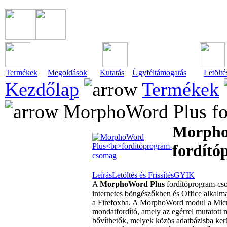
Termékek
Megoldások
Kutatás
Ügyféltámogatás
Letölté
Kezdőlap
Termékek
MorphoWord Plus fo
Morpho
fordít
Leírás
Letöltés és Frissítés
GYIK
A
MorphoWord Plus
fordítóprogram-cs
internetes böngészőkben és Office alkal
a Firefoxba. A MorphoWord modul a Micro
mondatfordító, amely az egérrel mutatott 
bővíthetők, melyek közös adatbázisba ker