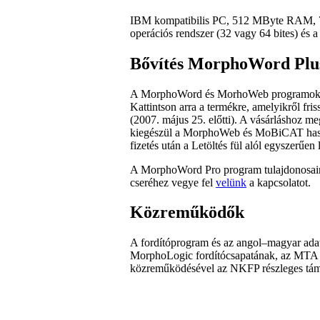
IBM kompatibilis PC, 512 MByte RAM,
operációs rendszer (32 vagy 64 bites) és
Bővítés MorphoWord Plu
A MorphoWord és MorhoWeb programok tu
Kattintson arra a termékre, amelyikről fris
(2007. május 25. előtti). A vásárláshoz m
kiegészül a MorphoWeb és MoBiCAT hasz
fizetés után a Letöltés fül alól egyszerűen l
A MorphoWord Pro program tulajdonosainak
cseréhez vegye fel
velünk
a kapcsolatot.
Közreműködők
A fordítóprogram és az angol–magyar adat
MorphoLogic fordítócsapatának, az MTA 
közreműködésével az NKFP részleges támo