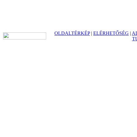
OLDALTÉRKÉP
|
ELÉRHETŐSÉG
|
A
T